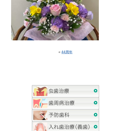
«
44周年