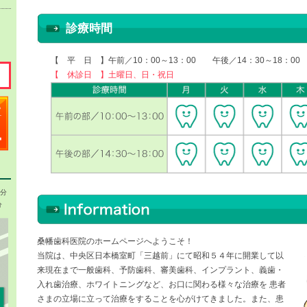
診療時間
【 平 日 】午前／10：00～13：00 午後／14：30～18：00
【 休診日 】土曜日、日・祝日
1分
分
桑幡歯科医院のホームページへようこそ！
当院は、中央区日本橋室町「三越前」にて昭和５４年に開業して以
来現在まで一般歯科、予防歯科、審美歯科、インプラント、義歯・
入れ歯治療、ホワイトニングなど、お口に関わる様々な治療を 患者
さまの立場に立って治療をすることを心がけてきました。また、患