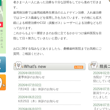
者さま一人一人にあった治療を十分な説明をしてから進めて行きま
す。
歯周病治療では歯周組織再生療法のエムドゲイン治療、入れ歯治療
ではコーヌス義歯などを採用し力を入れています。その他にも拡大
鏡による精密治療やCO2（炭酸ガス）レーザーによる治療なども行
っております。
一般
これからもより一層皆さまのお役に立てるかかりつけ歯科医院を目
など
エム
指して日々努力していきたいと思います。
を採
によ
よる
お口に関する悩みなどありましたら、桑幡歯科医院までお気軽にご
質問、ご相談ください。
2026年08月03日
2026年02
夏季休診のお知らせ
当院が「アナ
切にしてい
2026年07月02日
2025年07
7月24日（金）休診のお知らせ
新潟ラーメ
2026年06月22日
たしました
6月25日（木）休診のお知らせ
2025年07
2026年06月02日
【インプラン