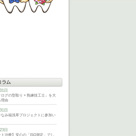
月01日
ログの型取り × 熟練技工士」を大
る理由
月31日
ンなみ福浅草プロジェクトに参加い
月23日
ト治療】安心の「ISQ測定」でし