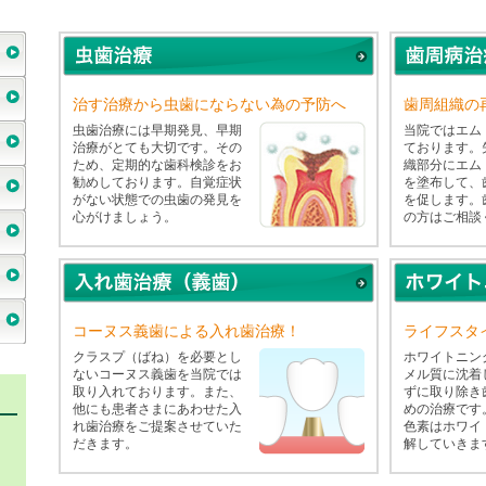
治す治療から虫歯にならない為の予防へ
歯周組織の
虫歯治療には早期発見、早期
当院ではエム
治療がとても大切です。その
ております。
ため、定期的な歯科検診をお
織部分にエム
勧めしております。自覚症状
を塗布して、
がない状態での虫歯の発見を
を促します。
心がけましょう。
の方はご相談
コーヌス義歯による入れ歯治療！
ライフスタ
クラスプ（ばね）を必要とし
ホワイトニン
ないコーヌス義歯を当院では
メル質に沈着
取り入れております。また、
ずに取り除き
他にも患者さまにあわせた入
めの治療です
れ歯治療をご提案させていた
色素はホワイ
だきます。
解していきま
、