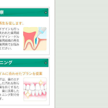
再生を促します。
ドゲインも行っ
失われた歯周組
ドゲイン・ゲル
歯周組織の再生
歯周病でお悩み
ください。
イルに合わせたプランを提案
グは、歯のエナ
した汚れを削ら
歯を白くするた
。歯に沈着した
トニング剤で分
す。