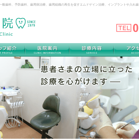
は一般歯科、予防歯科、歯周病治療、歯周組織の再生を促すエムドゲイン治療、インプラントや入れ