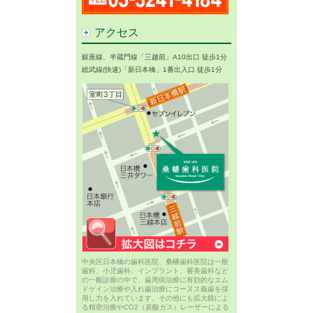
アクセス
銀座線、半蔵門線「三越前」A10出口 徒歩1分
総武線(快速)「新日本橋」1番出入口 徒歩1分
中央区日本橋の歯科医院、桑幡歯科医院は一般
歯科、小児歯科、インプラント、審美歯科など
の一般診療の中で、歯周病治療に有効的なエム
ドゲイン治療や入れ歯治療にコーヌス義歯を採
用し力を入れています。その他にも拡大鏡によ
る精密治療やCO2（炭酸ガス）レーザーによる