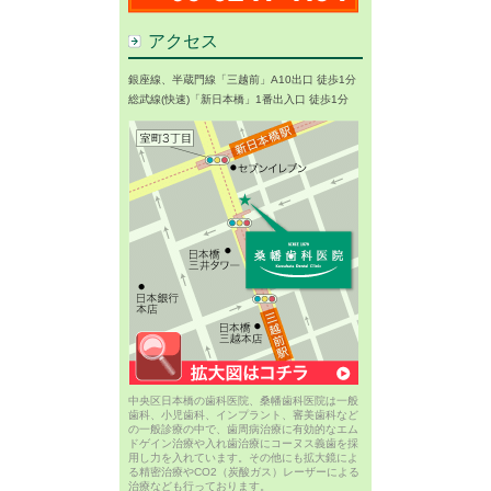
アクセス
銀座線、半蔵門線「三越前」A10出口 徒歩1分
総武線(快速)「新日本橋」1番出入口 徒歩1分
中央区日本橋の歯科医院、桑幡歯科医院は一般
歯科、小児歯科、インプラント、審美歯科など
の一般診療の中で、歯周病治療に有効的なエム
ドゲイン治療や入れ歯治療にコーヌス義歯を採
用し力を入れています。その他にも拡大鏡によ
る精密治療やCO2（炭酸ガス）レーザーによる
治療なども行っております。