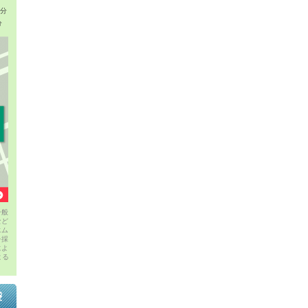
1分
分
一般
など
エム
を採
によ
よる