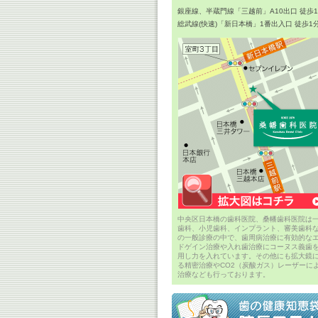
銀座線、半蔵門線「三越前」A10出口 徒歩
総武線(快速)「新日本橋」1番出入口 徒歩1
中央区日本橋の歯科医院、桑幡歯科医院は
歯科、小児歯科、インプラント、審美歯科
の一般診療の中で、歯周病治療に有効的な
ドゲイン治療や入れ歯治療にコーヌス義歯
用し力を入れています。その他にも拡大鏡
る精密治療やCO2（炭酸ガス）レーザーに
治療なども行っております。