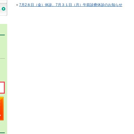
«
7月2８日（金）休診、7月３１日（月）午前診療休診のお知らせ
、