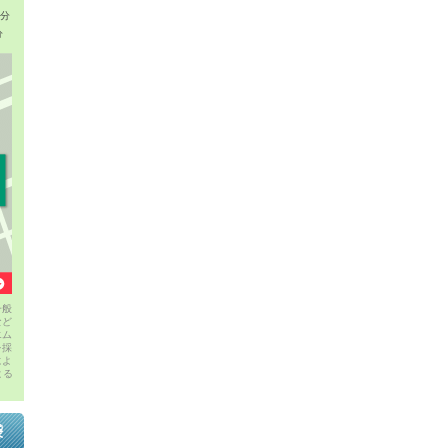
1分
分
一般
など
エム
を採
によ
よる