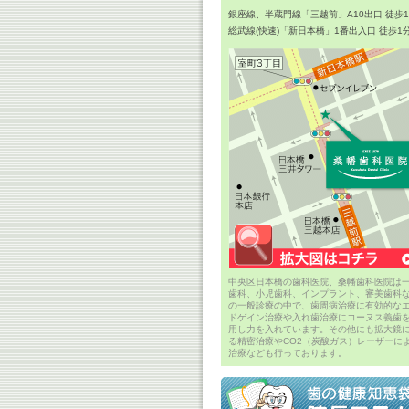
銀座線、半蔵門線「三越前」A10出口 徒歩
総武線(快速)「新日本橋」1番出入口 徒歩1
中央区日本橋の歯科医院、桑幡歯科医院は
歯科、小児歯科、インプラント、審美歯科
の一般診療の中で、歯周病治療に有効的な
ドゲイン治療や入れ歯治療にコーヌス義歯
用し力を入れています。その他にも拡大鏡
る精密治療やCO2（炭酸ガス）レーザーに
治療なども行っております。