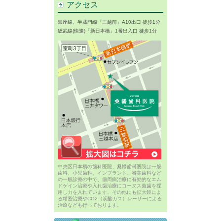
アクセス
銀座線、半蔵門線「三越前」A10出口 徒歩1分
総武線(快速)「新日本橋」1番出入口 徒歩1分
中央区日本橋の歯科医院、桑幡歯科医院は一般
歯科、小児歯科、インプラント、審美歯科など
の一般診療の中で、歯周病治療に有効的なエム
ドゲイン治療や入れ歯治療にコーヌス義歯を採
用し力を入れています。その他にも拡大鏡によ
る精密治療やCO2（炭酸ガス）レーザーによる
治療なども行っております。