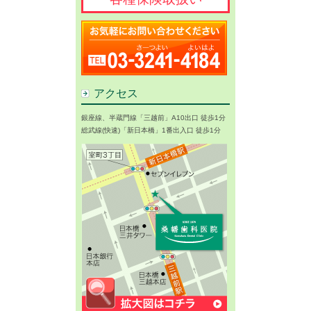
アクセス
銀座線、半蔵門線「三越前」A10出口 徒歩1分
総武線(快速)「新日本橋」1番出入口 徒歩1分