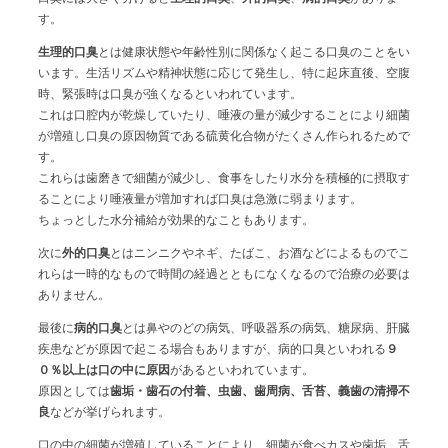
す。
生理的口臭
とは健康状態や年齢性別に関係なく起こる口臭のことをい
います。生活リズムや精神状態に応じて発生し、特に起床直後、空腹
時、緊張時は口臭が強くなるといわれています。
これは口腔内が乾燥していたり、唾液の量が減少することにより細菌
が増殖し口臭の原因物質である硫黄化合物がたくさん作られるためで
す。
これらは歯磨きで細菌が減少し、食事をしたり水分を積極的に摂取す
ることにより唾液量が増加すれば口臭は急激に弱まります。
ちょっとした水分補給が効果的なこともあります。
次に
外的口臭
とはニンニクやネギ、たばこ、お酒などによるものでこ
れらは一時的なもので時間の経過とともになくなるので治療の必要は
ありません。
最後に
病的口臭
とは鼻やのどの病気、呼吸器系の病気、糖尿病、肝臓
疾患などが原因で起こる場合もありますが、病的口臭といわれる
９
０％以上は口の中に原因
があるといわれています。
原因としては
歯垢・歯石の付着、虫歯、歯周病、舌苔、義歯の清掃不
良
などが挙げられます。
口の中の細菌が増殖していることにより、細菌が食べカスや歯垢、舌