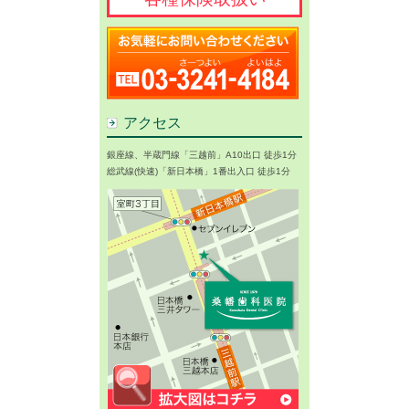
アクセス
銀座線、半蔵門線「三越前」A10出口 徒歩1分
総武線(快速)「新日本橋」1番出入口 徒歩1分