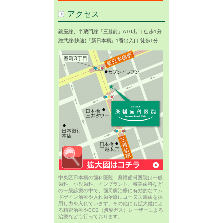
アクセス
銀座線、半蔵門線「三越前」A10出口 徒歩1分
総武線(快速)「新日本橋」1番出入口 徒歩1分
中央区日本橋の歯科医院、桑幡歯科医院は一般
歯科、小児歯科、インプラント、審美歯科など
の一般診療の中で、歯周病治療に有効的なエム
ドゲイン治療や入れ歯治療にコーヌス義歯を採
用し力を入れています。その他にも拡大鏡によ
る精密治療やCO2（炭酸ガス）レーザーによる
治療なども行っております。