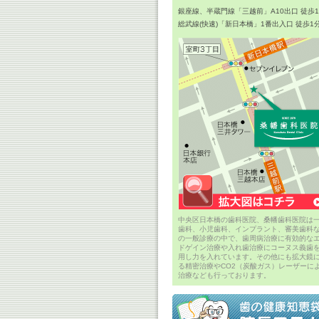
銀座線、半蔵門線「三越前」A10出口 徒歩
総武線(快速)「新日本橋」1番出入口 徒歩1
中央区日本橋の歯科医院、桑幡歯科医院は
歯科、小児歯科、インプラント、審美歯科
の一般診療の中で、歯周病治療に有効的な
ドゲイン治療や入れ歯治療にコーヌス義歯
用し力を入れています。その他にも拡大鏡
る精密治療やCO2（炭酸ガス）レーザーに
治療なども行っております。